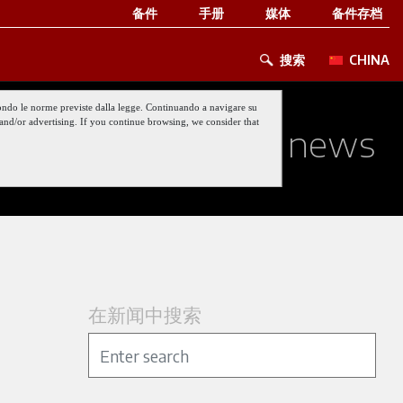
备件
手册
媒体
备件存档
搜索
CHINA
 secondo le norme previste dalla legge. Continuando a navigare su
nt and/or advertising. If you continue browsing, we consider that
ed about our last news
在新闻中搜索