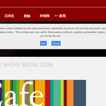
贝泽拉
接触
经销商
新闻
iante cookie installati da terze parti autorizzate, rispettando la privacy dei tuoi dati personali e
gli stessi cookie - This website uses own and/or third parties cookies to: analyze, personalize conte
Keep updat
you accept the use.
Info
Chiudi
 SHOW SEOUL 2024