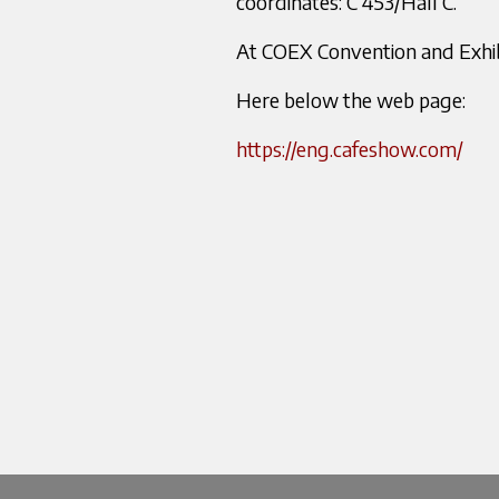
coordinates: C 453/Hall C.
At COEX Convention and Exhib
Here below the web page:
https://eng.cafeshow.com/