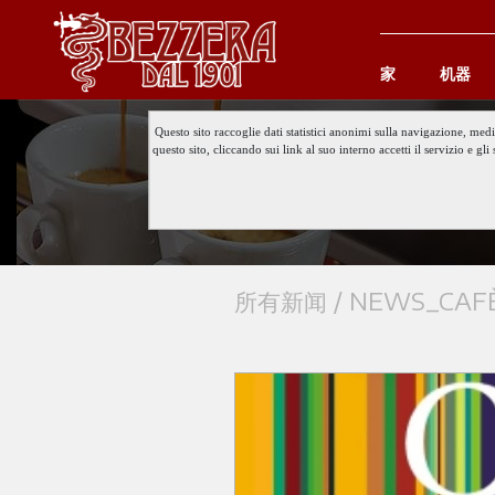
家
机器
Questo sito raccoglie dati statistici anonimi sulla navigazione, med
questo sito, cliccando sui link al suo interno accetti il servizio e 
所有新闻 /
NEWS_CAFÈ