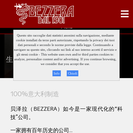
Menu
Questo sito raccoglie dati statistici anonimi sulla navigazione, mediante
cookie installati da terze parti autorizzate, rispettando la privacy dei tuoi
dati personali e secondo le norme previste dalla legge. Continuando a
navigare su questo sito, cliccando sui link al suo interno accetti il servizio e
gli stessi cookie - This website uses own and/or third parties cookies to:
生产
analyze, personalize content and/or advertising. If you continue browsing,
we consider that you accept the use.
Info
Chiudi
100%意大利制造
贝泽拉（BEZZERA）如今是一家现代化的“科
技”公司。
一家拥有百年历史的公司…