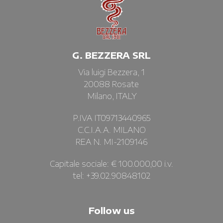
G. BEZZERA SRL
Via luigi Bezzera, 1
20088 Rosate
Milano, ITALY
P.IVA IT09713440965
C.C.I.A.A. MILANO
REA N. MI-2109146
Capitale sociale: € 100.000,00 i.v.
tel: +39.02.90848102
Follow us