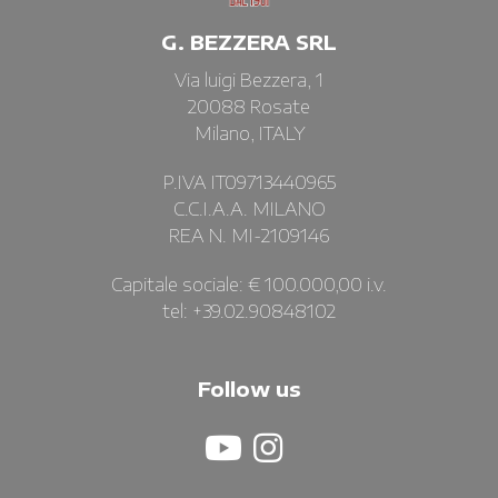
G. BEZZERA SRL
Via luigi Bezzera, 1
20088 Rosate
Milano, ITALY
P.IVA IT09713440965
C.C.I.A.A. MILANO
REA N. MI-2109146
Capitale sociale: € 100.000,00 i.v.
tel: +39.02.90848102
Follow us