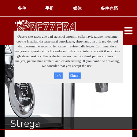
备件
手册
媒体
备件存档
Questo sito raccoglie dati statistici anonimi sulla navigazione, mediante
cookie installati da terze parti autorizzate, rispettando la privacy dei tuoi
dati personali e secondo le norme previste dalla legge. Continuando a
navigare su questo sito, cliccando sui link al suo interno accetti il servizio e
gli stessi cookie - This website uses own and/or third parties cookies to:
analyze, personalize content and/or advertising. If you continue browsing,
we consider that you accept the use.
Info
Chiudi
Strega