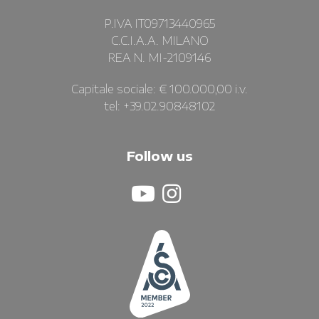
P.IVA IT09713440965
C.C.I.A.A. MILANO
REA N. MI-2109146
Capitale sociale: € 100.000,00 i.v.
tel: +39.02.90848102
Follow us