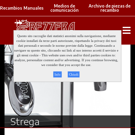
Medios de
Archivo de piezas de
Recambios
Manuales
comunicación
recambio
Questo sito raccoglie dati statistici anonimi sulla navigazione, mediante
cookie installati da terze parti autorizzate, rispettando la privacy dei tuoi
dati personali e secondo le norme previste dalla legge. Continuando a
navigare su questo sito, cliccando sui link al suo interno accetti il servizio e
gli stessi cookie - This website uses own and/or third parties cookies to:
analyze, personalize content and/or advertising. If you continue browsing,
we consider that you accept the use.
Info
Chiudi
Strega