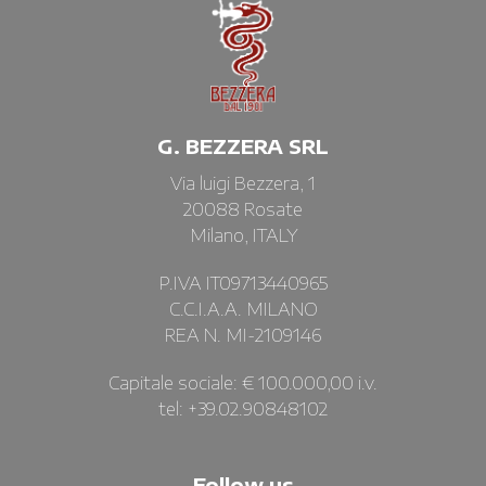
G. BEZZERA SRL
Via luigi Bezzera, 1
20088 Rosate
Milano, ITALY
P.IVA IT09713440965
C.C.I.A.A. MILANO
REA N. MI-2109146
Capitale sociale: € 100.000,00 i.v.
tel: +39.02.90848102
Follow us