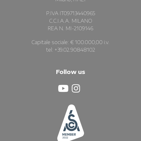
P.IVA IT09713440965
C.C.I.A.A. MILANO
REA N. MI-2109146
Capitale sociale: € 100.000,00 i.v.
tel: +39.02.90848102
Follow us