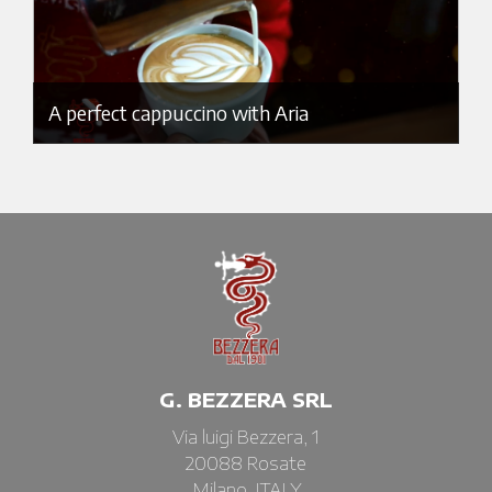
A perfect cappuccino with Aria
G. BEZZERA SRL
Via luigi Bezzera, 1
20088 Rosate
Milano, ITALY