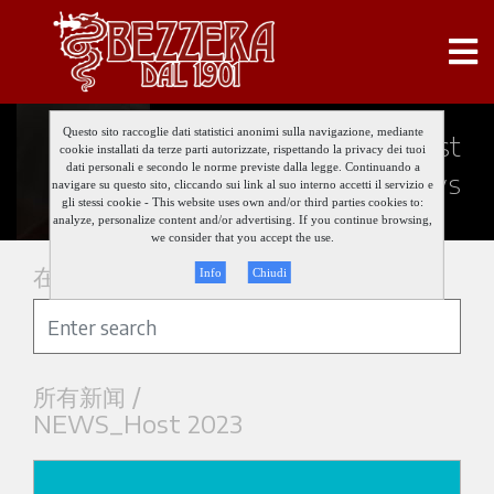
Questo sito raccoglie dati statistici anonimi sulla navigazione, mediante
Keep updated about our last
cookie installati da terze parti autorizzate, rispettando la privacy dei tuoi
dati personali e secondo le norme previste dalla legge. Continuando a
news
navigare su questo sito, cliccando sui link al suo interno accetti il servizio e
gli stessi cookie - This website uses own and/or third parties cookies to:
analyze, personalize content and/or advertising. If you continue browsing,
we consider that you accept the use.
在新闻中搜索
Info
Chiudi
所有新闻 /
NEWS_Host 2023