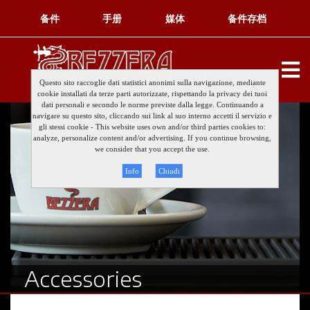
备件
手册
媒体
备件存档
Questo sito raccoglie dati statistici anonimi sulla navigazione, mediante
cookie installati da terze parti autorizzate, rispettando la privacy dei tuoi
dati personali e secondo le norme previste dalla legge. Continuando a
navigare su questo sito, cliccando sui link al suo interno accetti il servizio e
gli stessi cookie - This website uses own and/or third parties cookies to:
analyze, personalize content and/or advertising. If you continue browsing,
we consider that you accept the use.
Info
Chiudi
Accessories