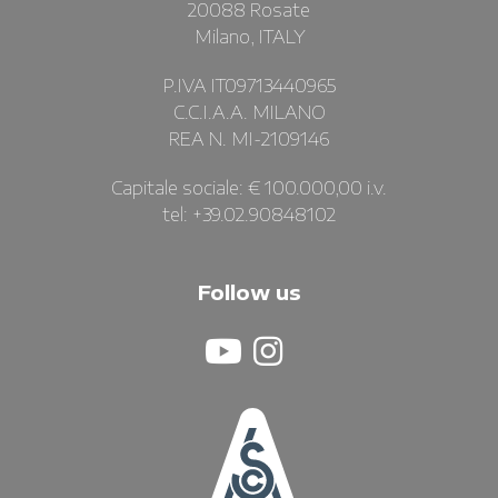
20088 Rosate
Milano, ITALY
P.IVA IT09713440965
C.C.I.A.A. MILANO
REA N. MI-2109146
Capitale sociale: € 100.000,00 i.v.
tel: +39.02.90848102
Follow us