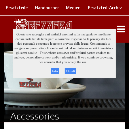
Ersatzteile
Handbücher
Medien
Ersatzteil-Archiv
Questo sito raccoglie dati statistici anonimi sulla navigazione, mediante
cookie installati da terze parti autorizzate, rispettando la privacy dei tuoi
dati personali e secondo le norme previste dalla legge. Continuando a
navigare su questo sito, cliccando sui link al suo interno accetti il servizio e
gli stessi cookie - This website uses own and/or third parties cookies to:
analyze, personalize content and/or advertising. If you continue browsing,
we consider that you accept the use.
Info
Chiudi
Accessories