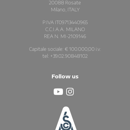
20088 Rosate
Milano, ITALY
P.IVA IT09713440965
C.C.I.A.A. MILANO
REA N. MI-2109146
Capitale sociale: € 100.000,00 i.v.
tel: +39.02.90848102
Follow us