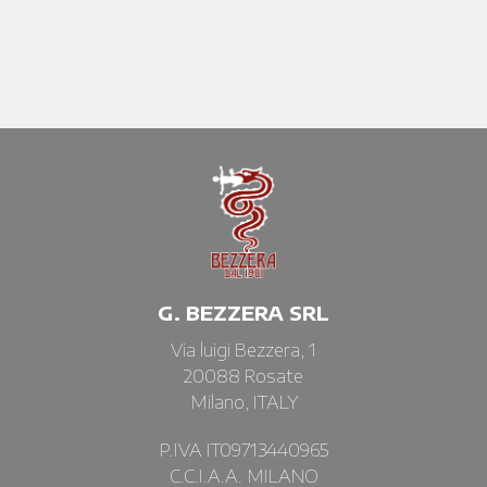
G. BEZZERA SRL
Via luigi Bezzera, 1
20088 Rosate
Milano, ITALY
P.IVA IT09713440965
C.C.I.A.A. MILANO