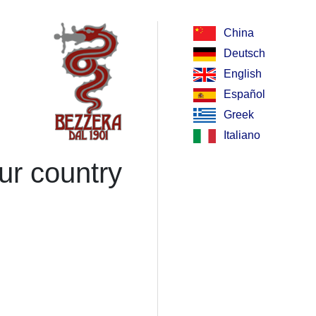
China
Deutsch
English
Español
Greek
Italiano
ur country