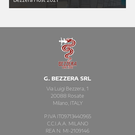
G. BEZZERA SRL
Via Luigi Bezzera, 1
20088 Rosate
Milano, ITALY
P.IVA IT09713440965
C.C.I.A.A. MILANO
REA N. MI-2109146