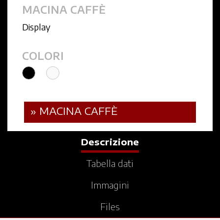
MACINA CAFFÈ
Display
COLORI
» MACINA CAFFÈ
Descrizione
Tabella dati
Immagini
Files