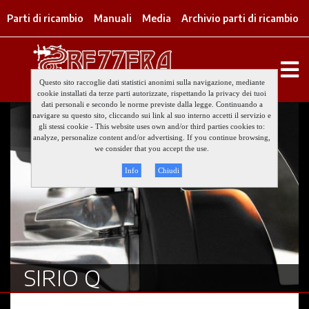
Parti di ricambio
Manuali
Media
Archivio parti di ricambio
Questo sito raccoglie dati statistici anonimi sulla navigazione, mediante
cookie installati da terze parti autorizzate, rispettando la privacy dei tuoi
dati personali e secondo le norme previste dalla legge. Continuando a
navigare su questo sito, cliccando sui link al suo interno accetti il servizio e
gli stessi cookie - This website uses own and/or third parties cookies to:
analyze, personalize content and/or advertising. If you continue browsing,
we consider that you accept the use.
Info
Chiudi
SIRIO Q