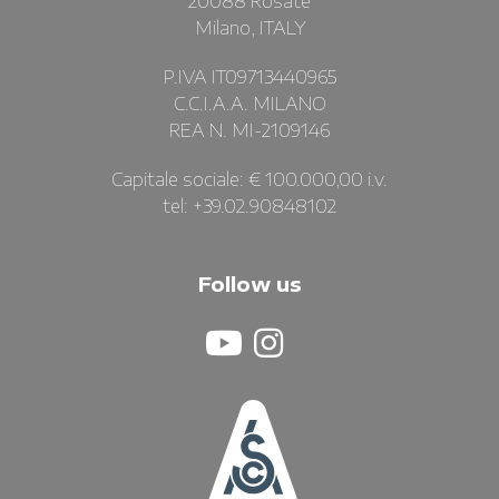
20088 Rosate
Milano, ITALY
P.IVA IT09713440965
C.C.I.A.A. MILANO
REA N. MI-2109146
Capitale sociale: € 100.000,00 i.v.
tel: +39.02.90848102
Follow us