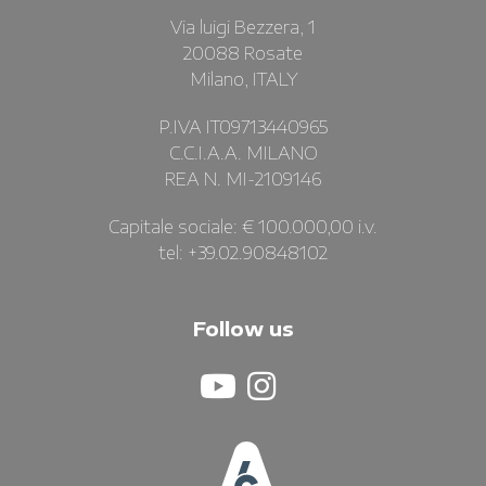
Via luigi Bezzera, 1
20088 Rosate
Milano, ITALY
P.IVA IT09713440965
C.C.I.A.A. MILANO
REA N. MI-2109146
Capitale sociale: € 100.000,00 i.v.
tel: +39.02.90848102
Follow us