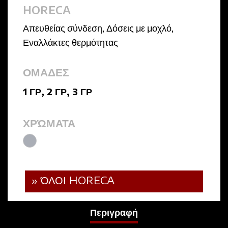
HORECA
Απευθείας σύνδεση
,
Δόσεις με μοχλό
,
Εναλλάκτες θερμότητας
ΟΜΑΔΕΣ
1 ΓΡ
,
2 ΓΡ
,
3 ΓΡ
ΧΡΏΜΑΤΑ
» ΌΛΟΙ HORECA
Περιγραφή