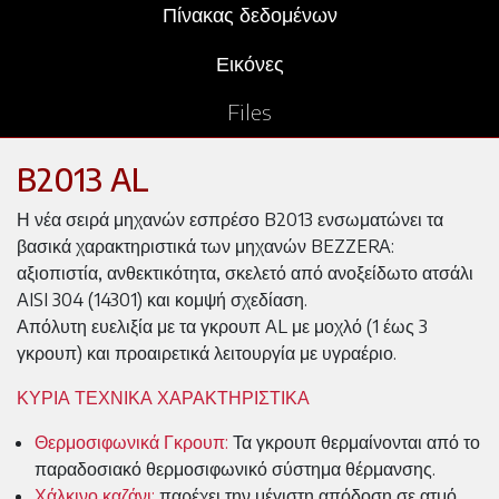
Πίνακας δεδομένων
Εικόνες
Files
B2013 AL
Η νέα σειρά μηχανών εσπρέσο B2013 ενσωματώνει τα
βασικά χαρακτηριστικά των μηχανών BEZZERA:
αξιοπιστία, ανθεκτικότητα, σκελετό από ανοξείδωτο ατσάλι
AISI 304 (14301) και κομψή σχεδίαση.
Απόλυτη ευελιξία με τα γκρουπ AL με μοχλό (1 έως 3
γκρουπ) και προαιρετικά λειτουργία με υγραέριο.
ΚΥΡΙΑ ΤΕΧΝΙΚΑ ΧΑΡΑΚΤΗΡΙΣΤΙΚΑ
Θερμοσιφωνικά Γκρουπ:
Τα γκρουπ θερμαίνονται από το
παραδοσιακό θερμοσιφωνικό σύστημα θέρμανσης.
Χάλκινο καζάνι:
παρέχει την μέγιστη απόδοση σε ατμό