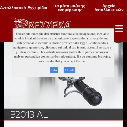
τα μέσα μαζικής
Αρχείο
Ανταλλακτικά
Εγχειρίδια
ενημέρωσης
Ανταλλακτικών
Questo sito raccoglie dati statistici anonimi sulla navigazione, mediante
cookie installati da terze parti autorizzate, rispettando la privacy dei tuoi
dati personali e secondo le norme previste dalla legge. Continuando a
navigare su questo sito, cliccando sui link al suo interno accetti il servizio e
gli stessi cookie - This website uses own and/or third parties cookies to:
analyze, personalize content and/or advertising. If you continue browsing,
we consider that you accept the use.
Info
Chiudi
B2013 AL