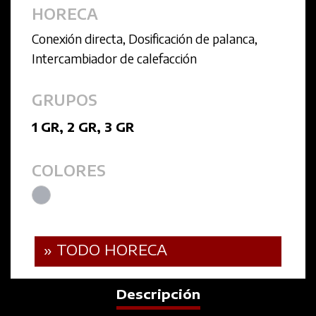
HORECA
Conexión directa
,
Dosificación de palanca
,
Intercambiador de calefacción
GRUPOS
1 GR
,
2 GR
,
3 GR
COLORES
» TODO HORECA
Descripción