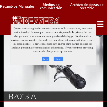
Medios de
Archivo de piezas de
Recambios
Manuales
comunicación
recambio
Questo sito raccoglie dati statistici anonimi sulla navigazione, mediante
cookie installati da terze parti autorizzate, rispettando la privacy dei tuoi
dati personali e secondo le norme previste dalla legge. Continuando a
navigare su questo sito, cliccando sui link al suo interno accetti il servizio e
gli stessi cookie - This website uses own and/or third parties cookies to:
analyze, personalize content and/or advertising. If you continue browsing,
we consider that you accept the use.
Info
Chiudi
B2013 AL