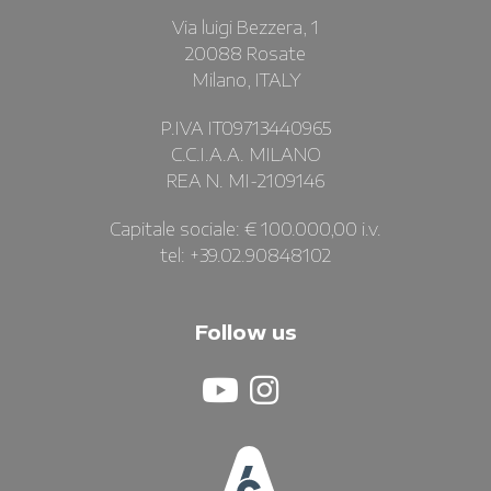
Via luigi Bezzera, 1
20088 Rosate
Milano, ITALY
P.IVA IT09713440965
C.C.I.A.A. MILANO
REA N. MI-2109146
Capitale sociale: € 100.000,00 i.v.
tel: +39.02.90848102
Follow us