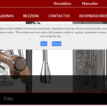
Recambios
Manuales
QUINAS
BEZZERA
CONTACTOS
REVENDEDORE
iante cookie installati da terze parti autorizzate, rispettando la privacy dei tuoi dati personali e
gli stessi cookie - This website uses own and/or third parties cookies to: analyze, personalize conte
you accept the use.
Info
Chiudi
Files