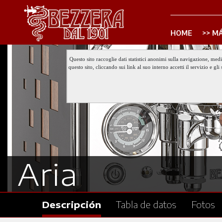
HOME
MÁ
Questo sito raccoglie dati statistici anonimi sulla navigazione, med
questo sito, cliccando sui link al suo interno accetti il servizio e 
Aria
Descripción
Tabla de datos
Fotos