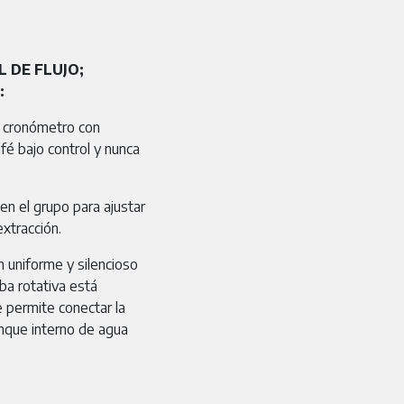
 DE FLUJO;
:
n cronómetro con
fé bajo control y nunca
en el grupo para ajustar
xtracción.
n uniforme y silencioso
a rotativa está
 permite conectar la
tanque interno de agua