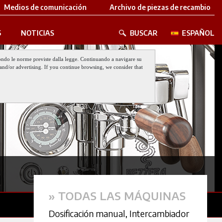
Medios de comunicación
Archivo de piezas de recambio
S
NOTICIAS
BUSCAR
ESPAÑOL
 secondo le norme previste dalla legge. Continuando a navigare su
nt and/or advertising. If you continue browsing, we consider that
» TODAS LAS MÁQUINAS
Dosificación manual
,
Intercambiador