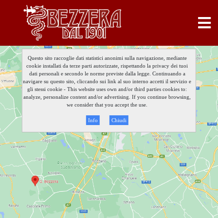
Questo sito raccoglie dati statistici anonimi sulla navigazione, mediante
cookie installati da terze parti autorizzate, rispettando la privacy dei tuoi
dati personali e secondo le norme previste dalla legge. Continuando a
navigare su questo sito, cliccando sui link al suo interno accetti il servizio e
gli stessi cookie - This website uses own and/or third parties cookies to:
analyze, personalize content and/or advertising. If you continue browsing,
we consider that you accept the use.
Info
Chiudi