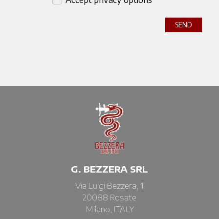
SEND
G. BEZZERA SRL
Via Luigi Bezzera, 1
20088 Rosate
Milano, ITALY