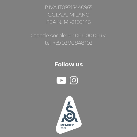
P.IVA IT09713440965
C.C.I.A.A. MILANO
REA N. MI-2109146
Capitale sociale: € 100.000,00 i.v.
tel: +39.02.90848102
Follow us