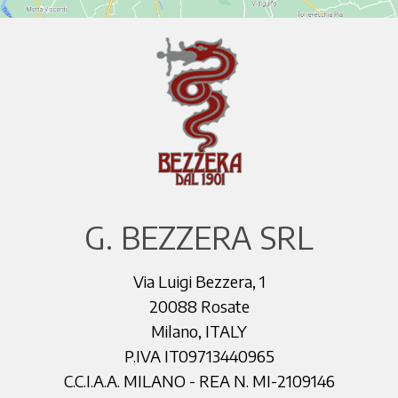
G. BEZZERA SRL
Via Luigi Bezzera, 1
20088 Rosate
Milano, ITALY
P.IVA IT09713440965
C.C.I.A.A. MILANO - REA N. MI-2109146