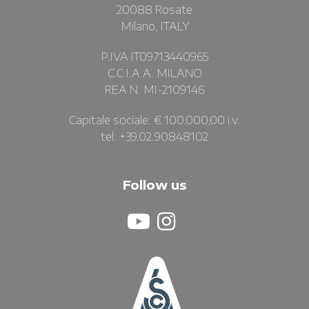
20088 Rosate
Milano, ITALY
P.IVA IT09713440965
C.C.I.A.A. MILANO
REA N. MI-2109146
Capitale sociale: € 100.000,00 i.v.
tel: +39.02.90848102
Follow us