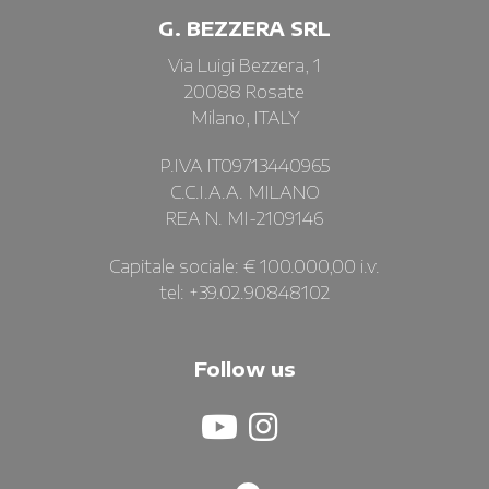
G. BEZZERA SRL
Via Luigi Bezzera, 1
20088 Rosate
Milano, ITALY
P.IVA IT09713440965
C.C.I.A.A. MILANO
REA N. MI-2109146
Capitale sociale: € 100.000,00 i.v.
tel: +39.02.90848102
Follow us