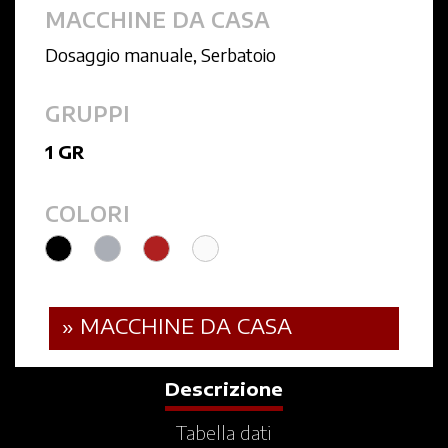
MACCHINE DA CASA
Dosaggio manuale
,
Serbatoio
GRUPPI
1 GR
COLORI
» MACCHINE DA CASA
Descrizione
Tabella dati