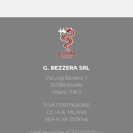
G. BEZZERA SRL
Via Luigi Bezzera, 1
20088 Rosate
Milano, ITALY
P.IVA IT09713440965
C.C.I.A.A. MILANO
REA N. MI-2109146
Capitale sociale: € 100.000,00 i.v.