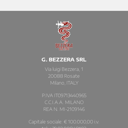
G. BEZZERA SRL
Via luigi Bezzera, 1
20088 Rosate
Milano, ITALY
P.IVA IT09713440965
C.C.I.A.A. MILANO
REA N. MI-2109146
Capitale sociale: € 100.000,00 i.v.