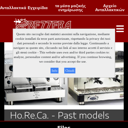
τα μέσα μαζικής
Αρχείο
Ανταλλακτικά
Εγχειρίδια
ενημέρωσης
Ανταλλακτικών
Questo sito raccoglie dati statistici anonimi sulla navigazione, mediante
cookie installati da terze parti autorizzate, rispettando la privacy dei tuoi
dati personali e secondo le norme previste dalla legge. Continuando a
navigare su questo sito, cliccando sui link al suo interno accetti il servizio e
gli stessi cookie - This website uses own and/or third parties cookies to:
analyze, personalize content and/or advertising. If you continue browsing,
we consider that you accept the use.
Info
Chiudi
Ho.Re.Ca. - Past models
Files