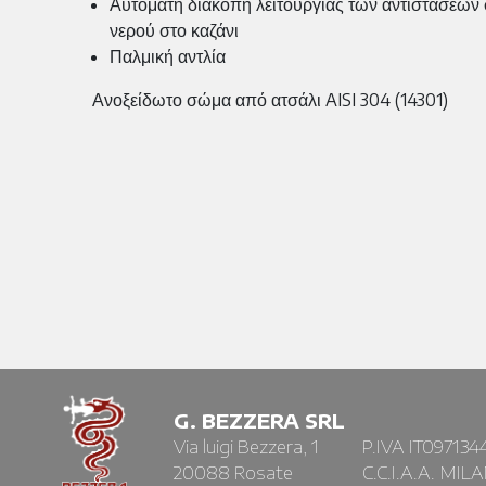
Αυτόματη διακοπή λειτουργίας των αντιστάσεων
νερού στο καζάνι
Παλμική αντλία
Ανοξείδωτο σώμα από ατσάλι AISI 304 (14301)
G. BEZZERA SRL
Via luigi Bezzera, 1
P.IVA IT097134
20088 Rosate
C.C.I.A.A. MIL