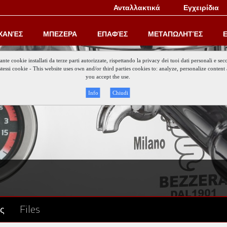
Ανταλλακτικά
Εγχειρίδια
ΧΑΝΈΣ
ΜΠΕΖΕΡΑ
ΕΠΑΦΈΣ
ΜΕΤΑΠΩΛΗΤΈΣ
Ε
iante cookie installati da terze parti autorizzate, rispettando la privacy dei tuoi dati personali e
gli stessi cookie - This website uses own and/or third parties cookies to: analyze, personalize conte
you accept the use.
Info
Chiudi
ες
Files