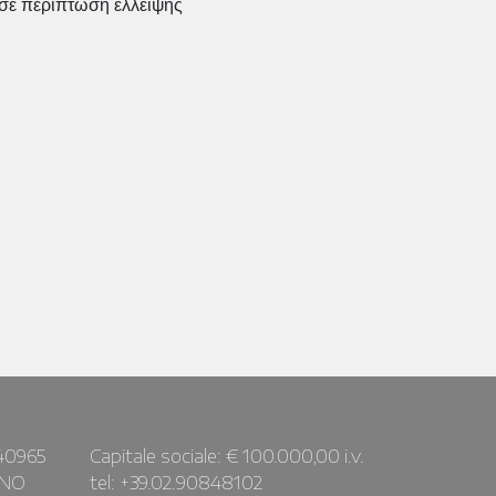
 σε περίπτωση έλλειψης
40965
Capitale sociale: € 100.000,00 i.v.
ANO
tel: +39.02.90848102