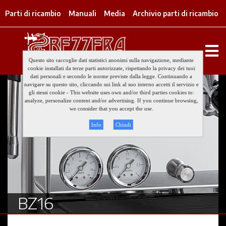
Parti di ricambio
Manuali
Media
Archivio parti di ricambio
Questo sito raccoglie dati statistici anonimi sulla navigazione, mediante
cookie installati da terze parti autorizzate, rispettando la privacy dei tuoi
dati personali e secondo le norme previste dalla legge. Continuando a
navigare su questo sito, cliccando sui link al suo interno accetti il servizio e
gli stessi cookie - This website uses own and/or third parties cookies to:
analyze, personalize content and/or advertising. If you continue browsing,
we consider that you accept the use.
Info
Chiudi
BZ16