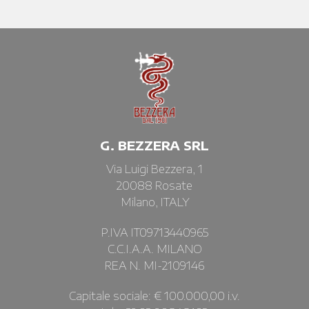
G. BEZZERA SRL
Via Luigi Bezzera, 1
20088 Rosate
Milano, ITALY
P.IVA IT09713440965
C.C.I.A.A. MILANO
REA N. MI-2109146
Capitale sociale: € 100.000,00 i.v.