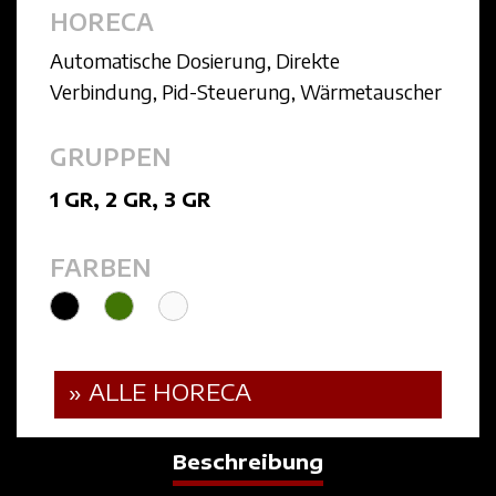
HORECA
Automatische Dosierung
,
Direkte
Verbindung
,
Pid-Steuerung
,
Wärmetauscher
GRUPPEN
1 GR
,
2 GR
,
3 GR
FARBEN
» ALLE HORECA
Beschreibung