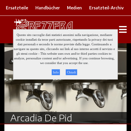
Ersatzteile
Handbücher
Medien
Ersatzteil-Archiv
Questo sito raccoglie dati statistici anonimi sulla navigazione, mediante
cookie installati da terze parti autorizzate, rispettando la privacy dei tuoi
dati personali e secondo le norme previste dalla legge. Continuando a
navigare su questo sito, cliccando sui link al suo interno accetti il servizio e
gli stessi cookie - This website uses own and/or third parties cookies to:
analyze, personalize content and/or advertising. If you continue browsing,
we consider that you accept the use.
Info
Chiudi
Arcadia De Pid