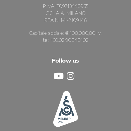
P.IVA IT09713440965
C.C.I.A.A. MILANO
REA N. MI-2109146
Capitale sociale: € 100.000,00 i.v.
tel: +39.02.90848102
Follow us